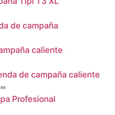
paña Tipi T3 XL
nda de campaña
campaña caliente
ienda de campaña caliente
tes
a Profesional