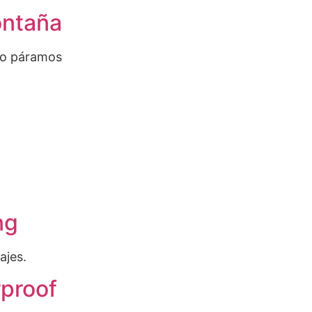
ontaña
s o páramos
ng
ajes.
proof