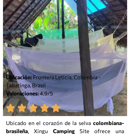
Ubicación:
Frontera Leticia, Colombia -
Tabatinga, Brasil
Valoraciones:
4.9/5
Ubicado en el corazón de la selva
colombiana-
brasileña
, Xingu
Camping
Site ofrece una