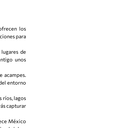
ofrecen los
pciones para
 lugares de
ontigo unos
nde acampes.
 del entorno
 ríos, lagos
ás capturar
rece México