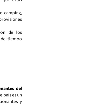
de camping,
provisiones
ción de los
o del tiempo
mantes del
e país es un
cionantes y