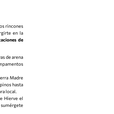
os rincones
girte en la
caciones de
yas de arena
campamentos
ierra Madre
pinos hasta
ra local.
e Hierve el
 y sumérgete