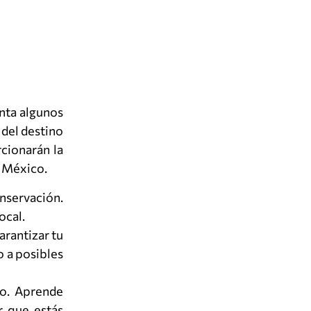
nta algunos
 del destino
rcionarán la
n México.
onservación.
ocal.
arantizar tu
o a posibles
co. Aprende
ar que estás