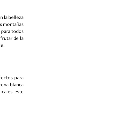
n la belleza
sas montañas
 para todos
frutar de la
le.
fectos para
arena blanca
cales, este