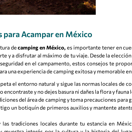
s para Acampar en México
tura de
camping en México,
es importante tener en cue
te y a disfrutar al máximo de tu viaje. Desde la elección
la seguridad en el campamento, estos consejos te propo
 para una experiencia de camping exitosa y memorable e
eta el entorno natural y sigue las normas locales de c
 encontraste y no dejes basura ni dañes la flora y fauna l
iciones del área de camping y toma precauciones para g
ontigo un botiquín de primeros auxilios y mantente atent
 las tradiciones locales durante tu estancia en Méxi
y muestra interés por la cultura y la historia del lug